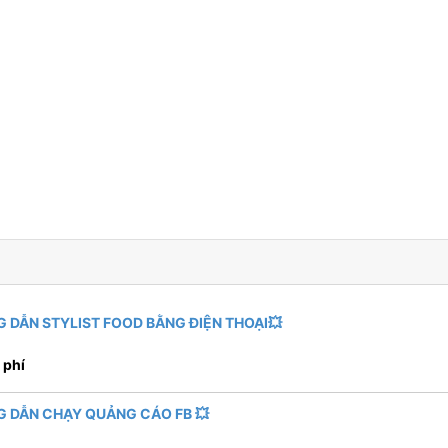
 DẪN STYLIST FOOD BẰNG ĐIỆN THOẠI💥
 phí
G DẪN CHẠY QUẢNG CÁO FB 💥