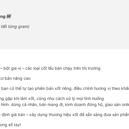
ờng 🆘
i tiết từng gram)
 bột gia vị – các loại cốt lẩu bán chạy trên thị trường
 cơ bản nâng cao
 bạn có thể tự tạo phiên bản xốt riêng, điều chỉnh hương vị theo kh
ng gặp khi làm xốt, cũng như cách xử lý mọi tình huống
hình: dùng cá nhân, bán mang đi, kinh doanh đóng hũ, giao sàn onl
 – định giá bán – xây dựng thương hiệu xốt để sẵn sàng đưa sản phẩ
rong sổ tay!