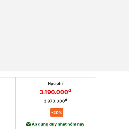
Học phí
đ
3.190.000
đ
3.970.000
-20%
Áp dụng duy nhất hôm nay