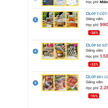
Học phí:
Miễn
💥LỚP 7 CỐT
Giảng viên:
3
990
Học phí:
-38%
💥LỚP 50 XỐ
Giảng viên:
4
1.5
Học phí:
-33%
💥LỚP 60+ L
Giảng viên:
5
2.2
Học phí:
-15%