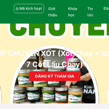
Mã kích hoạt
Đă
Giới
Khóa
Tin
thiệu
học
tức
P CHUYÊN XỐT (Xốt Chay + Xố
7 Cốt Lẩu Chay)
ĐĂNG KÝ THAM GIA