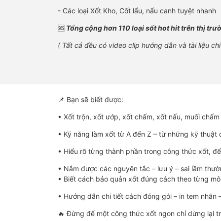
- Các loại Xốt Kho, Cốt lẩu, nấu canh tuyệt nhanh
🆘
Tổng cộng hơn 110 loại sốt hot hit trên thị trư
( Tất cả đều có video clip hướng dẫn và tài liệu ch
📌 Bạn sẽ biết được:
• Xốt trộn, xốt ướp, xốt chấm, xốt nấu, muối chấm –
• Kỹ năng làm xốt từ A đến Z – từ những kỹ thuật
• Hiểu rõ từng thành phần trong công thức xốt, để
• Nắm được các nguyên tắc – lưu ý – sai lầm thườ
• Biết cách bảo quản xốt đúng cách theo từng mô 
• Hướng dẫn chi tiết cách đóng gói – in tem nhãn
🔥 Đừng để một công thức xốt ngon chỉ dừng lại t