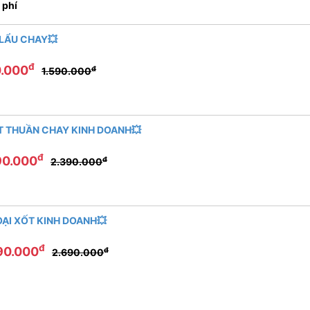
 phí
 LẨU CHAY💥
đ
.000
đ
1.590.000
T THUẦN CHAY KINH DOANH💥
đ
90.000
đ
2.390.000
OẠI XỐT KINH DOANH💥
đ
90.000
đ
2.690.000