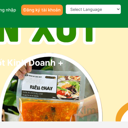
ng nhập
Đăng ký tài khoản
t Kinh Doanh +