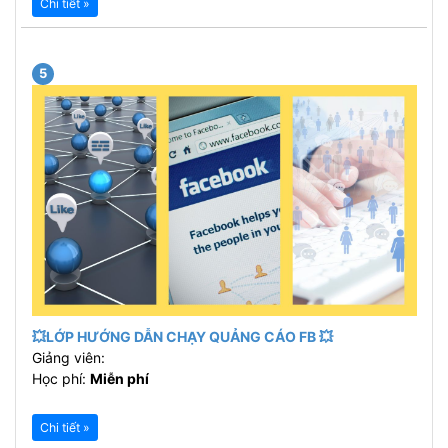
Chi tiết »
5
💥LỚP HƯỚNG DẪN CHẠY QUẢNG CÁO FB 💥
Giảng viên:
Học phí:
Miễn phí
Chi tiết »