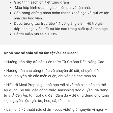
Giáo trình sách chi tiết từng gram
Mẫu hộp kinh doanh giao miễn phí về tận nhà.
Cấp bằng chứng nhận hoàn thành khoá học và gửi về tận
nhà cho học viên.
Được tương tác trực tiếp 1:1 với giảng viên. Hỗ trợ giải
đáp cho học viên bất cứ lúc nào trong suốt quá trình học.
Hỗ trợ miễn phí ship 100%.
Khoá học sẽ chia sẽ tất tần tật về Eat Clean:
- Hướng dẫn đầy đủ các kiến thức Từ Cơ Bản Đến Nâng Cao
- Hướng dẫn các công thức về chuyên đề sốt, chuyên đề
salad, chuyên đề các món cuộn, chuyên đề các món ăn..
- Hiểu rõ Meal Prep là gì, phù hợp với ai và mô hình nào có thể
áp dụng. Sở hữu các công thức seasoning độc quyền, đa dạng
từ vị Á đến Âu, từ ngọt dịu đến đậm đà – dễ ứng dụng cho từng
loại nguyên liệu (gà, bò, heo, cá, tôm…).
- Làm chủ kỹ thuật nấu chậm (sous vide) giữ nguyên vị ngon –