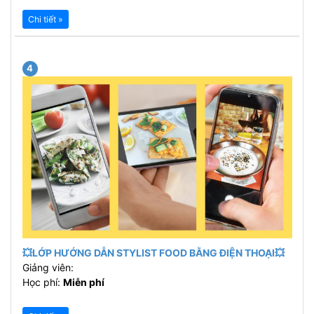
Chi tiết »
4
💥LỚP HƯỚNG DẪN STYLIST FOOD BẰNG ĐIỆN THOẠI💥
Giảng viên:
Học phí:
Miễn phí