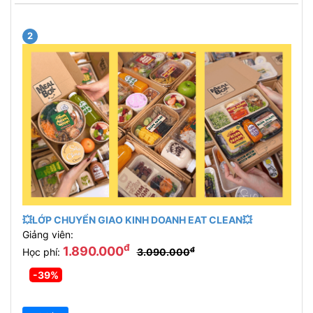
2
💥LỚP CHUYỂN GIAO KINH DOANH EAT CLEAN💥
Giảng viên:
đ
1.890.000
đ
Học phí:
3.090.000
-39%