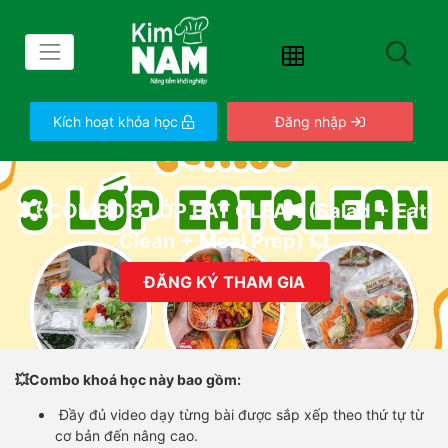
Kích hoạt khóa học
Đăng nhập
💥 COMBO 3 LỚP EAT CLEAN (Salad + Eat
Clean + Meal Prep) 💥
ĐĂNG KÝ THAM GIA
💥
Combo khoá học này bao gồm:
Đầy đủ video dạy từng bài được sắp xếp theo thứ tự từ
cơ bản đến nâng cao.