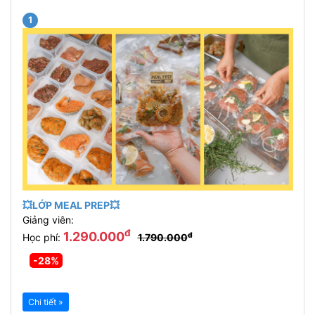
1
💥LỚP MEAL PREP💥
Giảng viên:
đ
1.290.000
đ
Học phí:
1.790.000
-28%
Chi tiết »