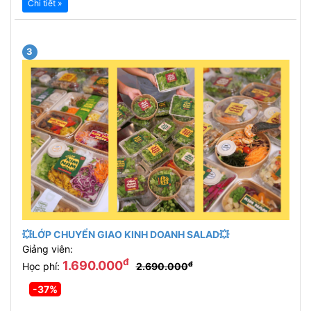
Chi tiết »
3
💥LỚP CHUYỂN GIAO KINH DOANH SALAD💥
Giảng viên:
đ
1.690.000
đ
Học phí:
2.690.000
-37%