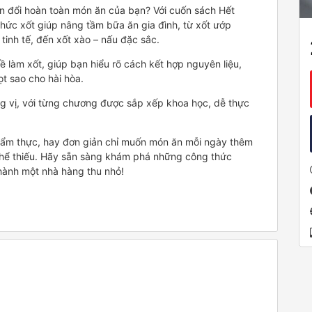
iến đổi hoàn toàn món ăn của bạn? Với cuốn sách Hết
ức xốt giúp nâng tầm bữa ăn gia đình, từ xốt ướp
tinh tế, đến xốt xào – nấu đặc sắc.
 làm xốt, giúp bạn hiểu rõ cách kết hợp nguyên liệu,
ọt sao cho hài hòa.
g vị, với từng chương được sắp xếp khoa học, dễ thực
ồ ẩm thực, hay đơn giản chỉ muốn món ăn mỗi ngày thêm
thể thiếu. Hãy sẵn sàng khám phá những công thức
hành một nhà hàng thu nhỏ!