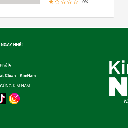
0%
M NGAY NHÉ!
 Phó
at Clean - KimNam
 CÙNG KIM NAM