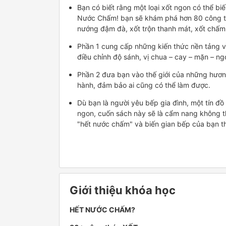
Bạn có biết rằng một loại xốt ngon có thể b
Nước Chấm! bạn sẽ khám phá hơn 80 công th
nướng đậm đà, xốt trộn thanh mát, xốt chấm 
Phần 1 cung cấp những kiến thức nền tảng về
điều chỉnh độ sánh, vị chua – cay – mặn – ng
Phần 2 đưa bạn vào thế giới của những hươn
hành, đảm bảo ai cũng có thể làm được.
Dù bạn là người yêu bếp gia đình, một tín đ
ngon, cuốn sách này sẽ là cẩm nang không 
"hết nước chấm" và biến gian bếp của bạn t
Giới thiệu khóa học
HẾT NƯỚC CHẤM?