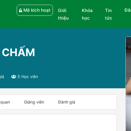
Mã kích hoạt
Đă
Giới
Khóa
Tin
thiệu
học
tức
C CHẤM
iá
5 Học viên
 quan
Giảng viên
Đánh giá