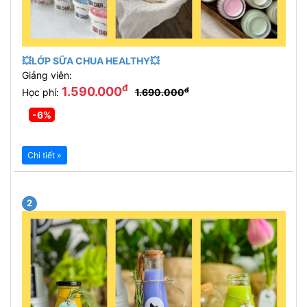
💥LỚP SỮA CHUA HEALTHY💥
Giảng viên:
đ
1.590.000
đ
Học phí:
1.690.000
-6%
Chi tiết »
2