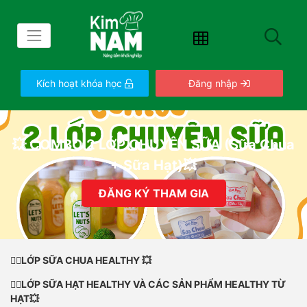
Kích hoạt khóa học
Đăng nhập
💥 COMBO 2 LỚP CHUYÊN SỮA (Sữa Chua
+ Sữa Hạt)💥
ĐĂNG KÝ THAM GIA
✌🏻LỚP SỮA CHUA HEALTHY 💥
✌🏻LỚP SỮA HẠT HEALTHY VÀ CÁC SẢN PHẨM HEALTHY TỪ
HẠT💥