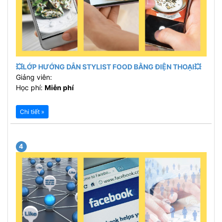
💥LỚP HƯỚNG DẪN STYLIST FOOD BẰNG ĐIỆN THOẠI💥
Giảng viên:
Học phí:
Miễn phí
Chi tiết »
4