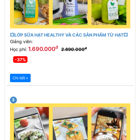
💥LỚP SỮA HẠT HEALTHY VÀ CÁC SẢN PHẨM TỪ HẠT💥
Giảng viên:
đ
1.690.000
đ
Học phí:
2.690.000
-37%
Chi tiết »
3