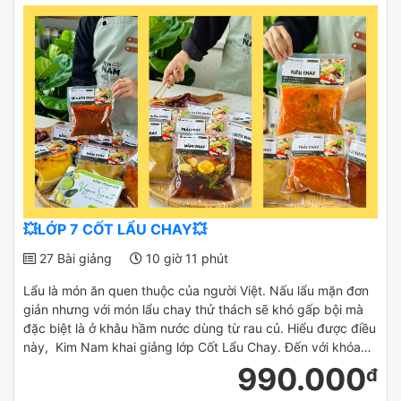
💥LỚP 7 CỐT LẨU CHAY💥
27 Bài giảng
10 giờ 11 phút
Lẩu là món ăn quen thuộc của người Việt. Nấu lẩu mặn đơn
giản nhưng với món lẩu chay thử thách sẽ khó gấp bội mà
đặc biệt là ở khâu hầm nước dùng từ rau củ. Hiểu được điều
này, Kim Nam khai giảng lớp Cốt Lẩu Chay. Đến với khóa…
990.000
đ