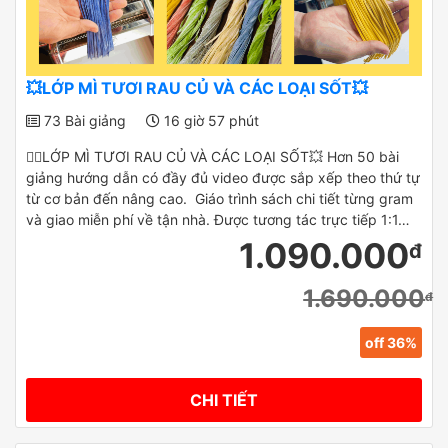
💥LỚP MÌ TƯƠI RAU CỦ VÀ CÁC LOẠI SỐT💥
73 Bài giảng
16 giờ 57 phút
✌🏻LỚP MÌ TƯƠI RAU CỦ VÀ CÁC LOẠI SỐT💥 Hơn 50 bài
giảng hướng dẫn có đầy đủ video được sắp xếp theo thứ tự
từ cơ bản đến nâng cao. Giáo trình sách chi tiết từng gram
và giao miễn phí về tận nhà. Được tương tác trực tiếp 1:1…
1.090.000
đ
1.690.000
đ
off 36%
CHI TIẾT