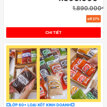
1.890.000
đ
off 27%
CHI TIẾT
💥LỚP 60+ LOẠI XỐT KINH DOANH💥