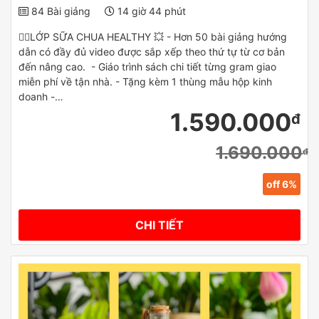
84 Bài giảng
14 giờ 44 phút
✌🏻LỚP SỮA CHUA HEALTHY 💥 - Hơn 50 bài giảng hướng
dẫn có đầy đủ video được sắp xếp theo thứ tự từ cơ bản
đến nâng cao. - Giáo trình sách chi tiết từng gram giao
miễn phí về tận nhà. - Tặng kèm 1 thùng mẫu hộp kinh
doanh -…
1.590.000
đ
1.690.000
đ
off 6%
CHI TIẾT