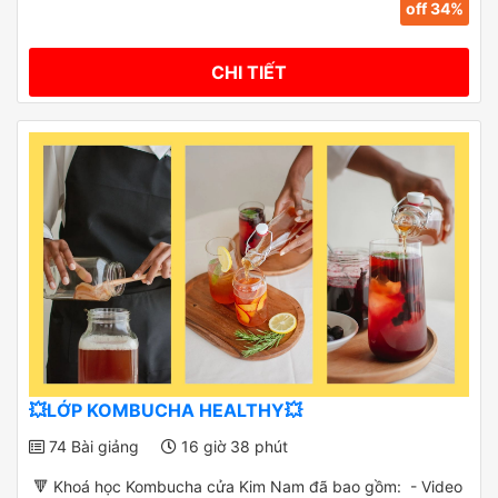
off 34%
CHI TIẾT
💥LỚP KOMBUCHA HEALTHY💥
74 Bài giảng
16 giờ 38 phút
🔻 Khoá học Kombucha cửa Kim Nam đã bao gồm: - Video