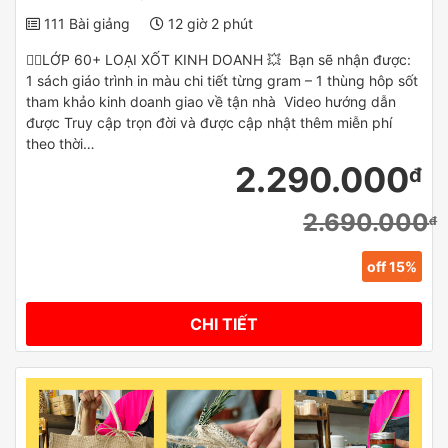
111 Bài giảng
12 giờ 2 phút
✌🏻LỚP 60+ LOẠI XỐT KINH DOANH 💥 Bạn sẽ nhận được:
1 sách giáo trình in màu chi tiết từng gram – 1 thùng hôp sốt
tham khảo kinh doanh giao về tận nhà Video hướng dẫn
được Truy cập trọn đời và được cập nhật thêm miễn phí
theo thời…
2.290.000
đ
2.690.000
đ
off 15%
CHI TIẾT