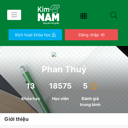
Kích hoạt khóa học
Đăng nhập
Phan Thuỷ
13
18575
5
Khóa học
Học viên
Đánh giá
trung bình
Giới thiệu