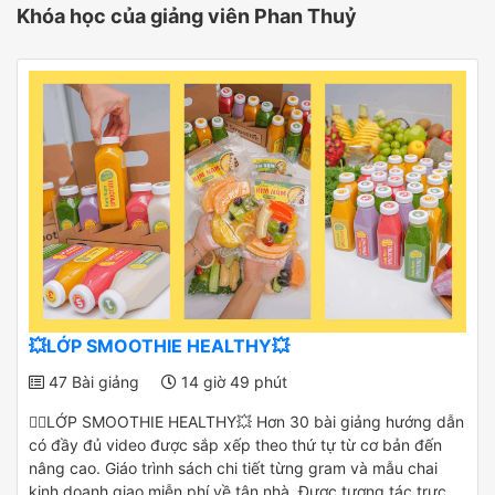
Khóa học của giảng viên Phan Thuỷ
💥LỚP SMOOTHIE HEALTHY💥
47 Bài giảng
14 giờ 49 phút
✌🏻LỚP SMOOTHIE HEALTHY💥 Hơn 30 bài giảng hướng dẫn
có đầy đủ video được sắp xếp theo thứ tự từ cơ bản đến
nâng cao. Giáo trình sách chi tiết từng gram và mẫu chai
kinh doanh giao miễn phí về tận nhà. Được tương tác trực