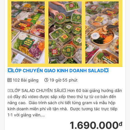
💥LỚP CHUYỂN GIAO KINH DOANH SALAD💥
102 Bài giảng
19 giờ 55 phút
✌🏻LỚP SALAD CHUYÊN SÂU💥 Hơn 60 bài giảng hướng dẫn
có đầy đủ video được sắp xếp theo thứ tự từ cơ bản đến
nâng cao. Giáo trình sách chi tiết từng gram và mẫu hộp
kinh doanh miễn phí về tận nhà. Được tương tác trực tiếp
1:1 với giảng viên.…
1.690.000
đ