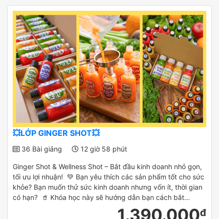
💥LỚP GINGER SHOT💥
36 Bài giảng
12 giờ 58 phút
Ginger Shot & Wellness Shot – Bắt đầu kinh doanh nhỏ gọn,
tối ưu lợi nhuận! 💚 Bạn yêu thích các sản phẩm tốt cho sức
khỏe? Bạn muốn thử sức kinh doanh nhưng vốn ít, thời gian
có hạn? 🥤 Khóa học này sẽ hướng dẫn bạn cách bắt…
1.390.000
đ