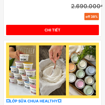
2.690.000
đ
off 38%
CHI TIẾT
💥LỚP SỮA CHUA HEALTHY💥