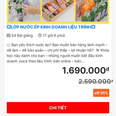
💥LỚP NƯỚC ÉP KINH DOANH LIỆU TRÌNH💥
54 Bài giảng
17 giờ 6 phút
🍊 Bạn yêu thích nước ép? Bạn muốn bán hàng lành mạnh –
dễ làm – dễ bảo quản – chi phí thấp – lợi nhuận tốt? 🎯 Khóa
học này dành cho bạn – những người muốn bắt đầu kinh
doanh Juice theo liệu trình: bán online – bán…
1.690.000
đ
2.590.000
đ
off 35%
CHI TIẾT