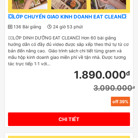
💥LỚP CHUYỂN GIAO KINH DOANH EAT CLEAN💥
136 Bài giảng
24 giờ 53 phút
✌🏻LỚP DINH DƯỠNG EAT CLEAN💥 Hơn 60 bài giảng
hướng dẫn có đầy đủ video được sắp xếp theo thứ tự từ cơ
bản đến nâng cao. Giáo trình sách chi tiết từng gram và
mẫu hộp kinh doanh giao miễn phí về tận nhà. Được tương
tác trực tiếp 1:1 với…
1.890.000
đ
3.090.000
đ
off 39%
CHI TIẾT