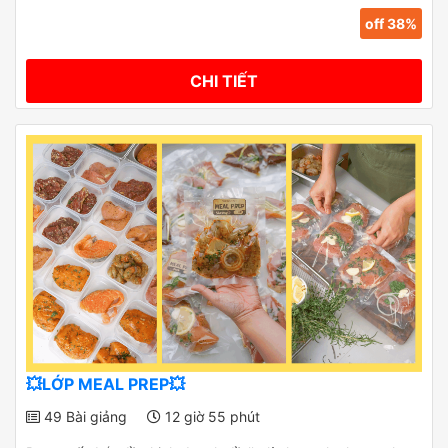
off 38%
CHI TIẾT
💥LỚP MEAL PREP💥
49 Bài giảng
12 giờ 55 phút