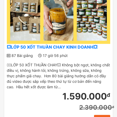
💥LỚP 50 XỐT THUẦN CHAY KINH DOANH💥
87 Bài giảng
17 giờ 56 phút
✌🏻LỚP 50 XỐT THUẦN CHAY💥 Không bột ngọt, không chất
điều vị, không hành tỏi, không trứng, không sữa, không
thực phẩm giả chay. Hơn 80 bài giảng hướng dẫn có đầy
đủ video được sắp xếp theo thứ tự từ cơ bản đến nâng
cao. Hầu hết xốt được làm từ…
1.590.000
đ
2.390.000
đ