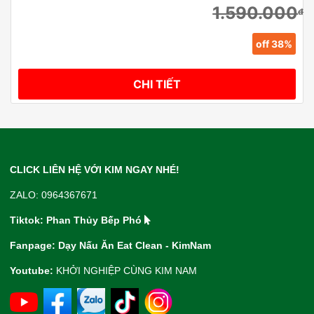
1.590.000
đ
off 38%
CHI TIẾT
CLICK LIÊN HỆ VỚI KIM NGAY NHÉ!
ZALO: 0964367671
Tiktok: Phan Thủy Bếp Phó
Fanpage: Dạy Nấu Ăn Eat Clean - KimNam
Youtube:
KHỞI NGHIỆP CÙNG KIM NAM