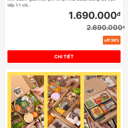
tiếp 1:1 với…
1.690.000
đ
2.690.000
đ
off 38%
CHI TIẾT